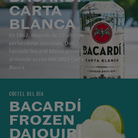
CARTA
BLANCA
En 1862, después de 10 años de
perfeccionar sus rones, Don
Facundo Bacardí Massó presentó
al mundo su ron BACARDÍ Carta
Blanca.
CÓCTEL DEL DÍA
BACARDÍ
FROZEN
DAIQUIRÍ