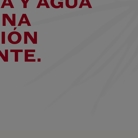
A Y AGUA
UNA
IÓN
NTE.