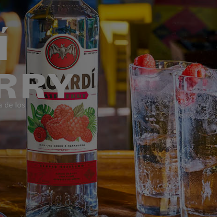
Í
RRY
a de los