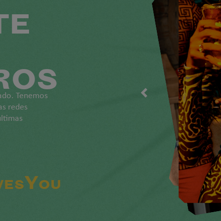
TE
ROS
mado. Tenemos
as redes
últimas
esYou