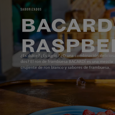
SABORIZADOS
BACARD
RASPBE
¿Es dulce? ¿Es agrio? ¿O una combinación delicios
dos? El ron de frambuesa BACARDÍ es una mezcla
crujiente de ron blanco y sabores de frambuesa.