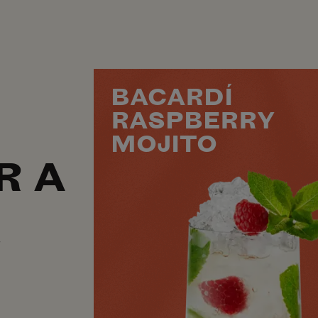
BACARDÍ
RASPBERRY
MOJITO
R A
r