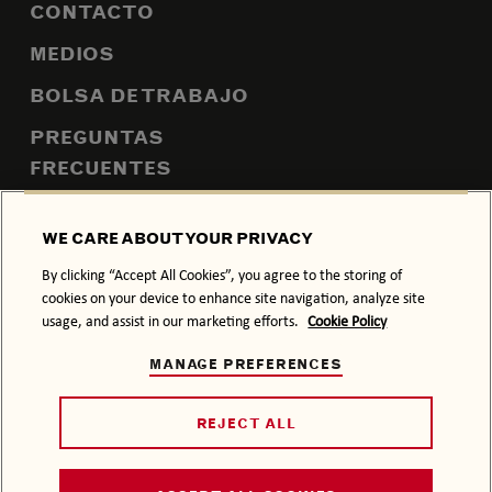
CONTACTO
MEDIOS
BOLSA DE TRABAJO
PREGUNTAS
FRECUENTES
MAPA DEL SITIO
WE CARE ABOUT YOUR PRIVACY
By clicking “Accept All Cookies”, you agree to the storing of
cookies on your device to enhance site navigation, analyze site
POLÍTICA DE PRIVACIDAD
POLÍTICA DE COOKIES
usage, and assist in our marketing efforts.
Cookie Policy
TÉRMINOS Y CONDICIONES
MANAGE PREFERENCES
EVITA EL EXCESO.
No. Permiso 213300201A0220 EVITA EL EXCESO
REJECT ALL
www.alcoholinformate.org.mx
© 2026 BACARDÍ y la figura del murciélago son marcas