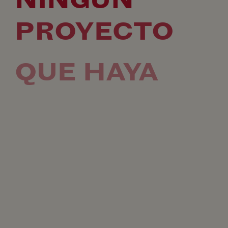
PROYECTO
QUE HAYA
HECHO
ANTES. NO
PUEDO
ESPERAR A
QUE LOS
FANS LO
VEAN.”