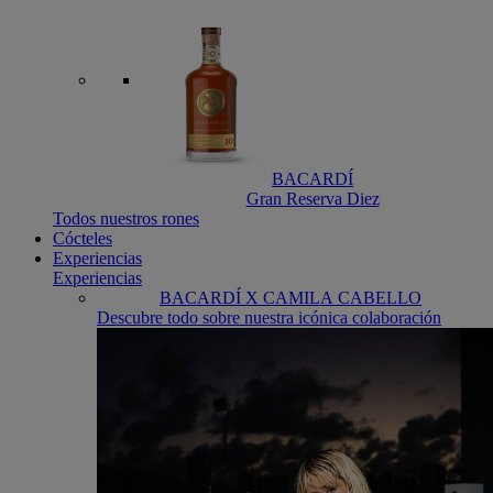
BACARDÍ
Gran Reserva Diez
Todos nuestros rones
Cócteles
Experiencias
Experiencias
BACARDÍ X CAMILA CABELLO
Descubre todo sobre nuestra icónica colaboración