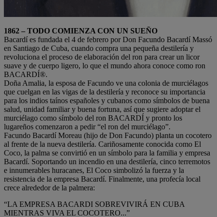
1862 – TODO COMIENZA CON UN SUEÑO
Bacardí es fundada el 4 de febrero por Don Facundo Bacardí Massó
en Santiago de Cuba, cuando compra una pequeña destilería y
revoluciona el proceso de elaboración del ron para crear un licor
suave y de cuerpo ligero, lo que el mundo ahora conoce como ron
BACARDÍ®.
Doña Amalia, la esposa de Facundo ve una colonia de murciélagos
que cuelgan en las vigas de la destilería y reconoce su importancia
para los indios taínos españoles y cubanos como símbolos de buena
salud, unidad familiar y buena fortuna, así que sugiere adoptar el
murciélago como símbolo del ron BACARDÍ y pronto los
lugareños comenzaron a pedir “el ron del murciélago”.
Facundo Bacardí Moreau (hijo de Don Facundo) planta un cocotero
al frente de la nueva destilería. Cariñosamente conocida como El
Coco, la palma se convirtió en un símbolo para la familia y empresa
Bacardí. Soportando un incendio en una destilería, cinco terremotos
e innumerables huracanes, El Coco simbolizó la fuerza y ​​la
resistencia de la empresa Bacardí. Finalmente, una profecía local
crece alrededor de la palmera:
“LA EMPRESA BACARDI SOBREVIVIRÁ EN CUBA
MIENTRAS VIVA EL COCOTERO...”