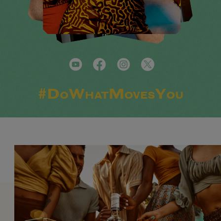
#DoWhatMovesYou