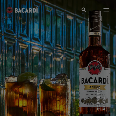
T
O
R
M
N
T
A
N
E
G
R
E
A