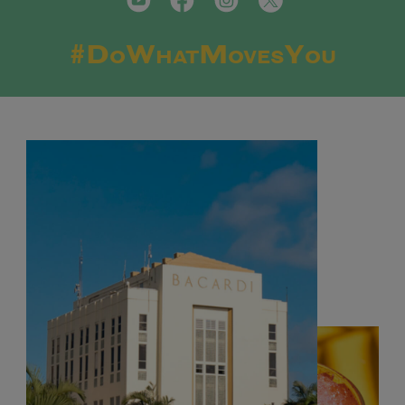
#DoWhatMovesYou