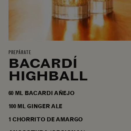
PREPÁRATE
BACARDÍ
HIGHBALL
60
ML
BACARDI AÑEJO
100
ML
GINGER ALE
1
CHORRITO
DE AMARGO