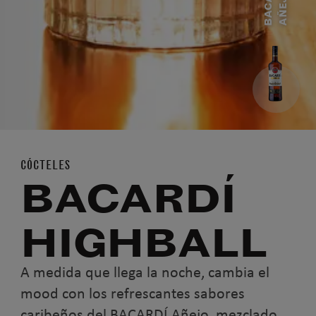
B
A
C
A
D
I
A
Ñ
E
J
R
O
CÓCTELES
BACARDÍ
HIGHBALL
A medida que llega la noche, cambia el
mood con los refrescantes sabores
caribeños del BACARDÍ Añejo, mezclado