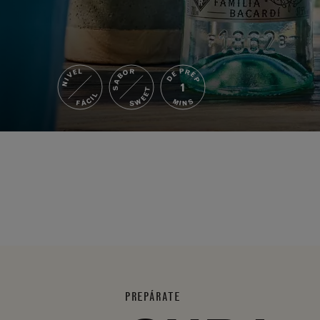
DE PREP
SABOR
NIVEL
1
SWEET
FÁCIL
MINS
PREPÁRATE