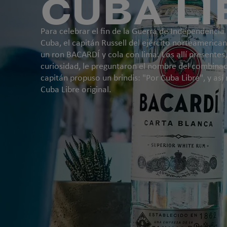
CUBA LI
Para celebrar el fin de la Guerra de Independencia
Cuba, el capitán Russell del ejército norteamerican
un ron BACARDÍ y cola con lima. Los allí presentes
curiosidad, le preguntaron el nombre del combinad
capitán propuso un brindis: "Por Cuba Libre", y así 
Cuba Libre original.