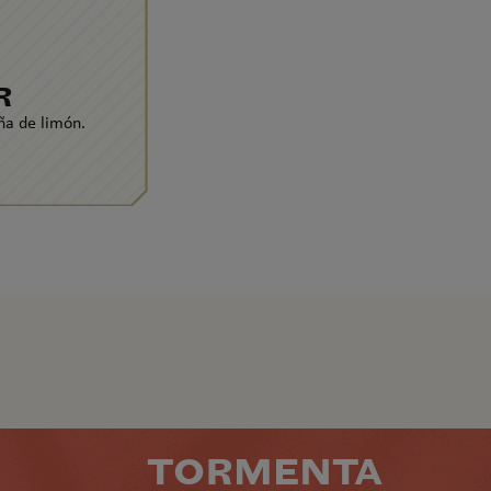
R
ña de limón.
TORMENTA