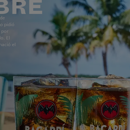
BRE
 de
o pidió
, por
o. El
nació el