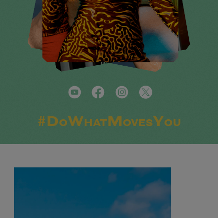
#DoWhatMovesYou