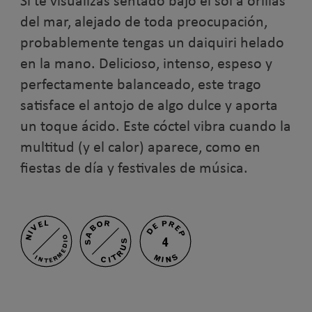
Si te visualizas sentado bajo el sol a orillas
del mar, alejado de toda preocupación,
probablemente tengas un daiquiri helado
en la mano. Delicioso, intenso, espeso y
perfectamente balanceado, este trago
satisface el antojo de algo dulce y aporta
un toque ácido. Este cóctel vibra cuando la
multitud (y el calor) aparece, como en
fiestas de día y festivales de música.
SABOR
DE PREP
NIVEL
INTERMEDIO
4
CITRUS
MINS