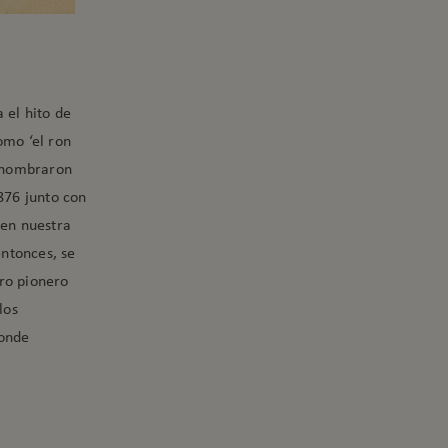
 el hito de
mo ‘el ron
s nombraron
876 junto con
 en nuestra
ntonces, se
tro pionero
los
Monde