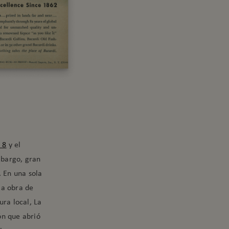
 8
y el
mbargo, gran
. En una sola
la obra de
ura local, La
ón que abrió