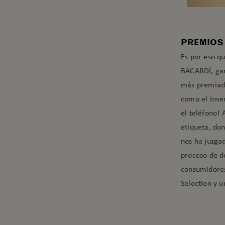
PREMIOS 
Es por eso qu
BACARDÍ, gan
más premiado
como el inven
el teléfono! 
etiqueta, do
nos ha juzgad
proceso de de
consumidores
Selection y u