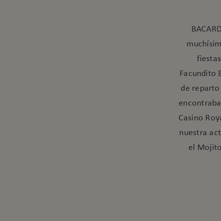
BACARDÍ
muchísimo
fiesta
Facundito B
de reparto
encontraban
Casino Roya
nuestra act
el Mojit