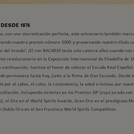
DESDE 1876
e, con una sincronización perfecta, este aniversario también marca
ando nuestro premio número 1000 y preservando nuestro título co
 del mundo’. ¡El ron BACARDÍ tenía solo catorce años cuando no
to revolucionario en la Exposición Internacional de Filadelfia de 1
A continuación, tuvimos el honor de colocar el Escudo Real Español
nde permanece hasta hoy, junto a la firma de Don Facundo. Desde e
o por el sabor, el color, la consistencia, la edad e incluso por nues
stilación, incluyendo victorias en los Premios SIP (cuyo jurado son 
), el Oro en el World Spirits Awards, Gran Oro en el prestigioso 
n Doble Oro en el San Francisco World Spirits Competition.