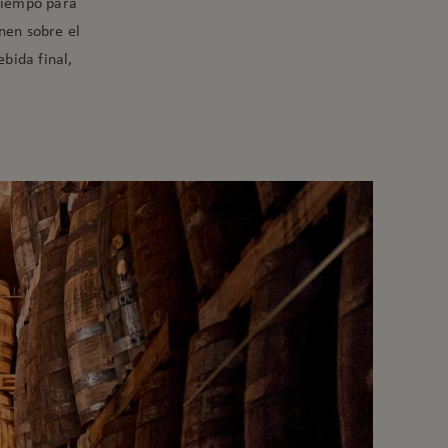
 tiempo para
nen sobre el
ebida final,