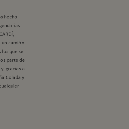
os hecho
egendarias
ACARDÍ,
on un camión
 los que se
mos parte de
y, gracias a
iña Colada y
cualquier