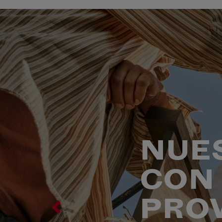
NUE
CON 
PRO