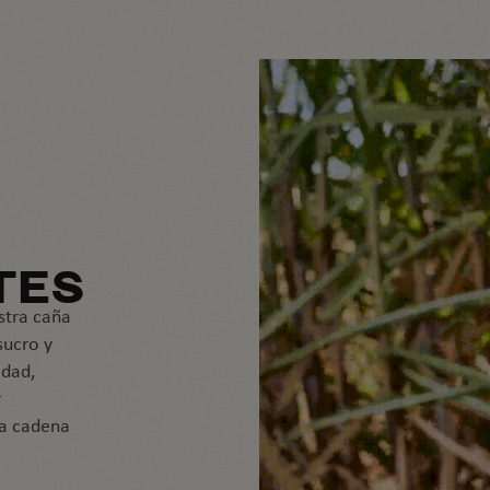
TES
stra caña
sucro y
idad,
r
ra cadena