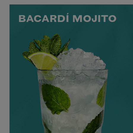
BACARDÍ MOJITO
50 ML BACARDÍ CARTA BLANCA
25 ML DE JUS DE CITRON VERT
12 FEUILLES DE MENTHE
2 C. À C. DE SUCRE EXTRA FIN
+2 INGRÉDIENTS
NIVEAU
SAVEUR
PRÉPARATION
RAFRAÎCHISSANT
3
INTERMÉDIAIRE
MINS