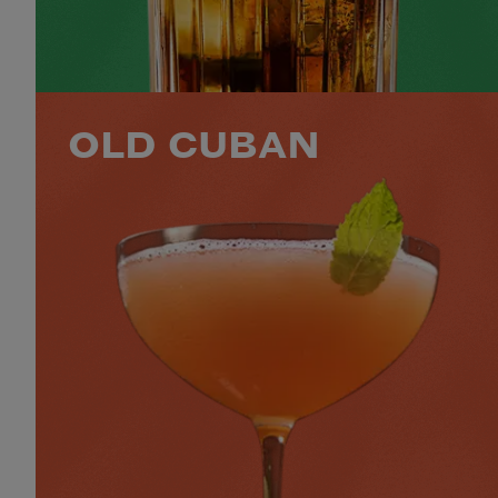
VOIR LE COCKTAIL
OLD CUBAN
50 ML BACARDÍ RESERVA OCHO
60 ML PROSECCO
4 FEUILLES DE MENTHE
25 ML DE SIROP DE SUCRE
+2 INGRÉDIENTS
NIVEAU
SAVEUR
PRÉPARATION