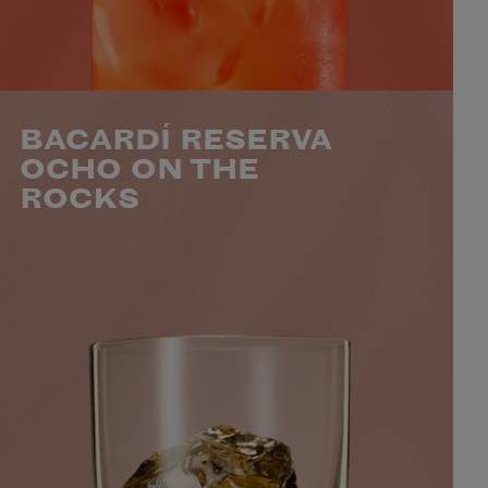
MINS
VOIR LE COCKTAIL
BACARDÍ RESERVA
OCHO ON THE
ROCKS
50 ML BACARDÍ RESERVA OCHO
NIVEAU
SAVEUR
PRÉPARATION