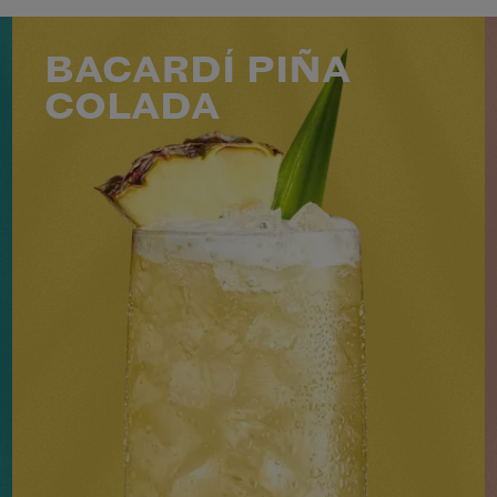
BACARDÍ PIÑA
COLADA
50 ML BACARDÍ CARTA BLANCA
25 ML DE JUS D'ANANAS FRAIS
35 ML D'EAU DE COCO
3 À 4 MORCEAUX D'ANANAS FRAIS
+1 INGRÉDIENT
NIVEAU
SAVEUR
PRÉPARATION
2
INTERMÉDIAIRE
FRUITÉ
MINS