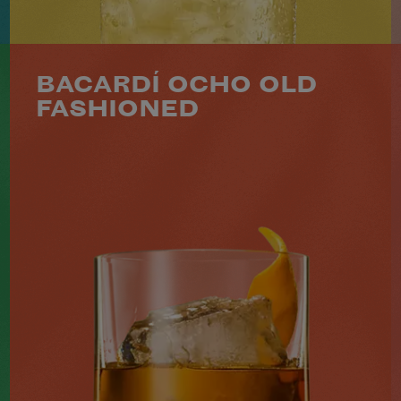
VOIR LE COCKTAIL
BACARDÍ OCHO OLD
FASHIONED
50 ML BACARDÍ RESERVA OCHO
5 ML DE SIROP DE SUCRE
2 TRAITS D'ANGOSTURA® BITTERS
ZESTE D'ORANGE (POUR LA
DÉCORATION)
NIVEAU
SAVEUR
PRÉPARATION
2
INTERMÉDIAIRE
RICHE
MINS