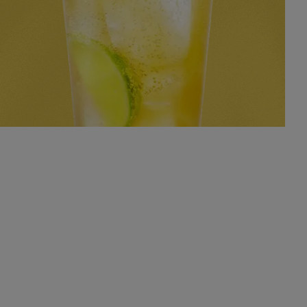
(FACULTATIF)
+1 INGRÉDIENT
NIVEAU
SAVEUR
PRÉPARATION
3
FACILE
ÉPICÉ
MINS
VOIR LE COCKTAIL