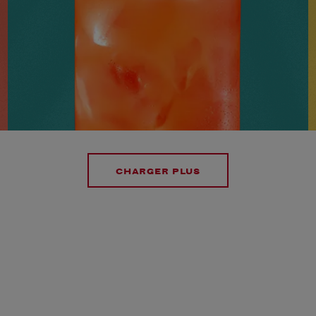
+2 INGRÉDIENTS
NIVEAU
SAVEUR
PRÉPARATION
5
INTERMÉDIAIRE
ÉPICÉ
MINS
VOIR LE COCKTAIL
CHARGER PLUS