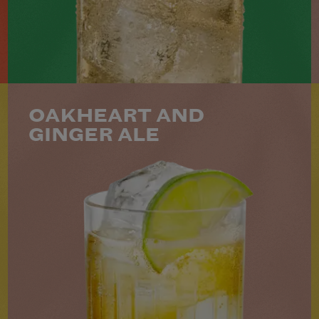
1
FACILE
VIF
MINS
VOIR LE COCKTAIL
OAKHEART AND
GINGER ALE
50 ML BACARDÍ SPICED
100 ML DE GINGER ALE