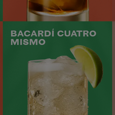
VOIR LE COCKTAIL
BACARDÍ CUATRO
MISMO
50 ML BACARDÍ AÑEJO CUATRO
150 ML D'EAU PÉTILLANTE
1 QUARTIER DE CITRON VERT
NIVEAU
SAVEUR
PRÉPARATION