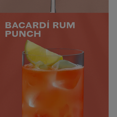
VOIR LE COCKTAIL
BACARDÍ RUM
PUNCH
30 ML BACARDÍ CARTA BLANCA
15 ML BACARDÍ CARTA NEGRA
8 ML DE GRENADINE
30 ML DE JUS D'ORANGE
+2 INGRÉDIENTS
NIVEAU
SAVEUR
PRÉPARATION
TROPICAL
4
INTERMÉDIAIRE