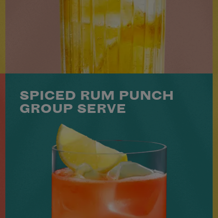
NIVEAU
SAVEUR
PRÉPARATION
2
FACILE
ÉPICÉ
MINS
VOIR LE COCKTAIL
SPICED RUM PUNCH
GROUP SERVE
150 ML BACARDÍ SPICED
75 ML BACARDÍ CARTA BLANCA
37.5 ML DE GRENADINE
150 ML DE JUS D'ORANGE