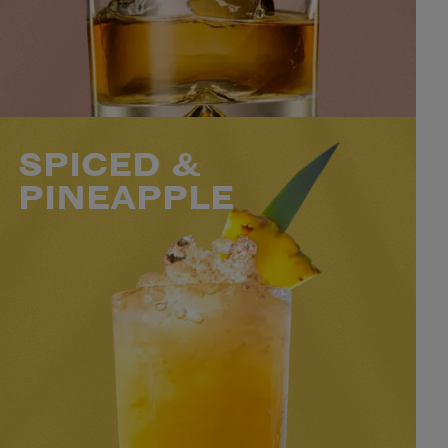
1
FACILE
RICHE
MINS
VOIR LE COCKTAIL
SPICED &
PINEAPPLE
50 ML BACARDÍ SPICED
100 ML DE JUS D'ANANAS