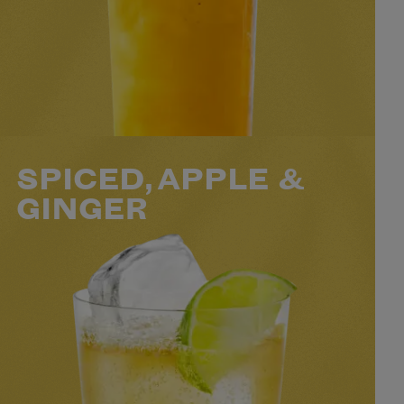
NIVEAU
SAVEUR
PRÉPARATION
2
FACILE
ÉPICÉ
MINS
VOIR LE COCKTAIL
SPICED, APPLE &
GINGER
50 ML BACARDÍ SPICED
50 ML DE JUS DE POMME
50 ML DE GINGER ALE
2 TRAITS D'ANGOSTURA® BITTERS