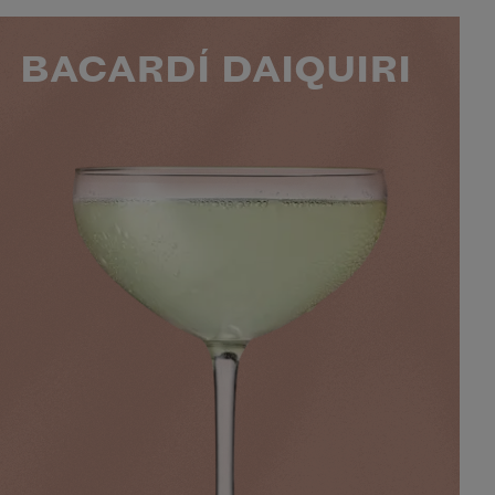
BACARDÍ DAIQUIRI
50 ML BACARDÍ CARTA BLANCA
25 ML DE JUS DE CITRON VERT
FRAÎCHEMENT PRESSÉ
2 C. À C. DE SUCRE
NIVEAU
SAVEUR
PRÉPARATION
3
AGRUME
INTERMÉDIAIRE
MINS