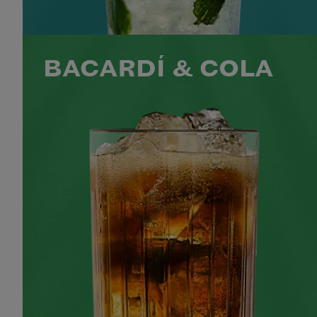
VOIR LE COCKTAIL
BACARDÍ & COLA
50 ML BACARDÍ CARTA BLANCA
100 ML DE COLA
NIVEAU
SAVEUR
PRÉPARATION
1
FACILE
DOUX
MINS