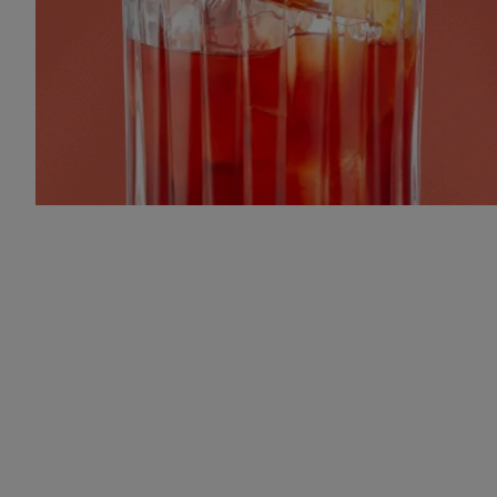
NIVEAU
SAVEUR
PRÉPARATION
3
INTERMÉDIAIRE
RICHE
MINS
VOIR LE COCKTAIL