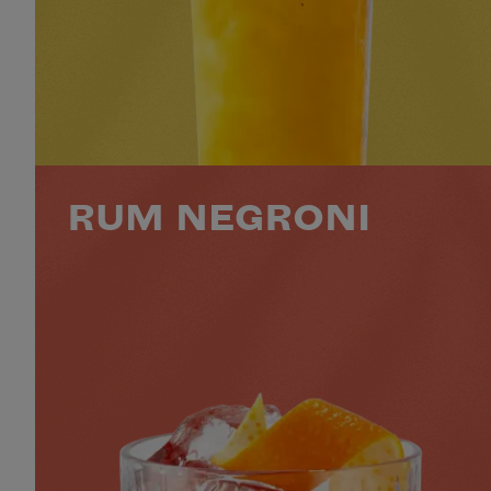
NIVEAU
SAVEUR
PRÉPARATION
2
CRÉMEUX
INTERMÉDIAIRE
MINS
VOIR LE COCKTAIL
RUM NEGRONI
30 ML BACARDÍ RESERVA OCHO
30 ML MARTINI RISERVA SPECIALE
RUBINO
30 ML MARTINI BITTER