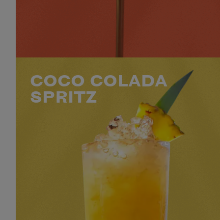
RAFRAÎCHISSANT
2
INTERMÉDIAIRE
MINS
VOIR LE COCKTAIL
COCO COLADA
SPRITZ
60 ML BACARDÍ COCONUT
25 ML DE JUS D'ANANAS
10 ML DE SIROP D'ANANAS
15 ML DE JUS DE CITRON
+1 INGRÉDIENT