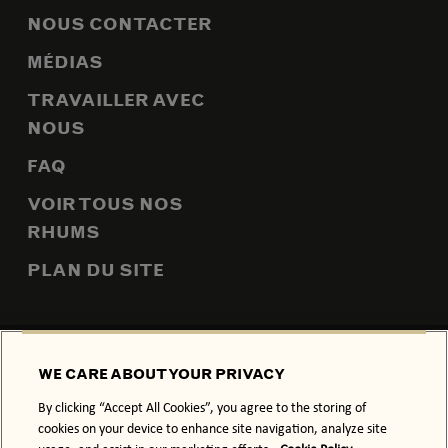
NOUS CONTACTER
MÉDIAS
TRAVAILLER AVEC
NOUS
FAQ
VOIR TOUS NOS
RHUMS
PLAN DU SITE
POLITIQUE DE CONFIDENTIALITÉ
POLITIQUE RELATIVE AUX
WE CARE ABOUT YOUR PRIVACY
COOKIES
By clicking “Accept All Cookies”, you agree to the storing of
CONDITIONS GÉNÉRALES
cookies on your device to enhance site navigation, analyze site