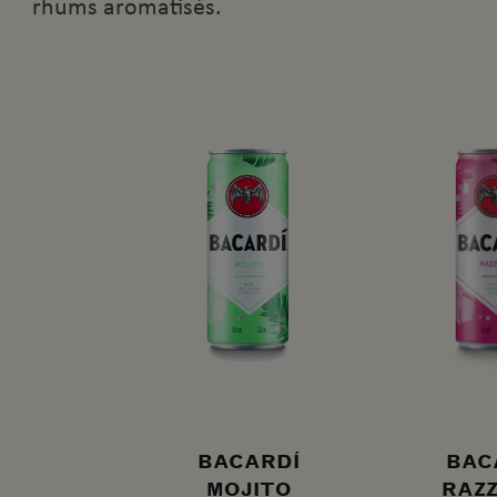
rhums aromatisés.
BACARDÍ
BAC
MOJITO
RAZZ