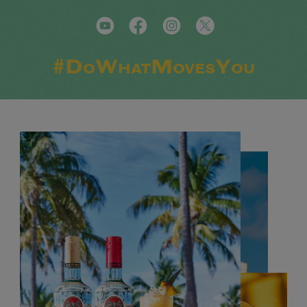
#DoWhatMovesYou