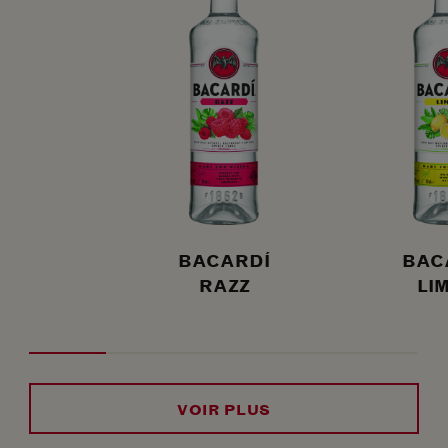
BACARDÍ
BAC
RAZZ
LI
VOIR PLUS