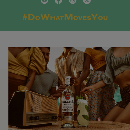
#DoWhatMovesYou