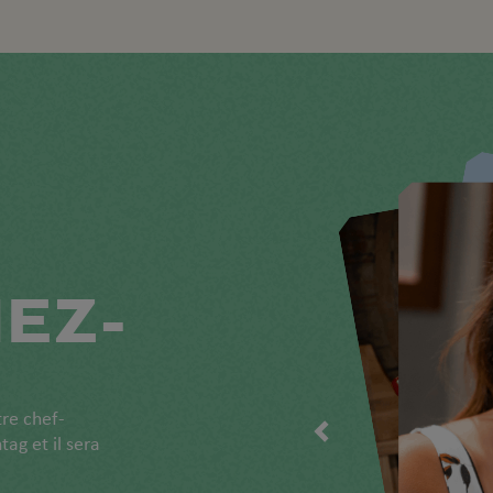
EZ-
tre chef-
g et il sera