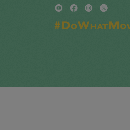
#DoWhatMov