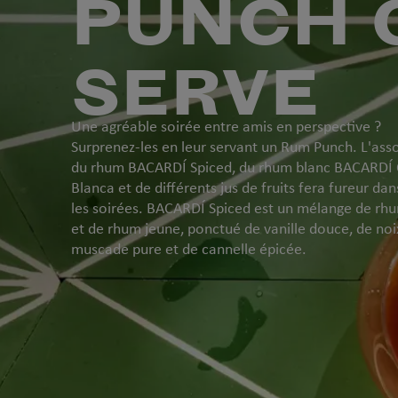
PUNCH 
SERVE
Une agréable soirée entre amis en perspective ?
Surprenez-les en leur servant un Rum Punch. L'ass
du rhum BACARDÍ Spiced, du rhum blanc BACARDÍ 
Blanca et de différents jus de fruits fera fureur da
les soirées. BACARDÍ Spiced est un mélange de rh
et de rhum jeune, ponctué de vanille douce, de noi
muscade pure et de cannelle épicée.