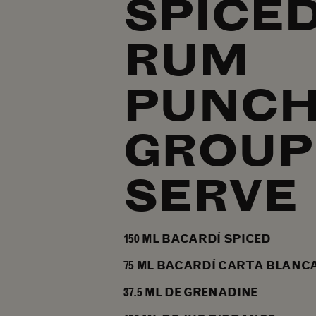
SPICE
RUM
PUNC
GROUP
SERVE
150
ML
BACARDÍ SPICED
75
ML
BACARDÍ CARTA BLANC
37.5
ML
DE GRENADINE