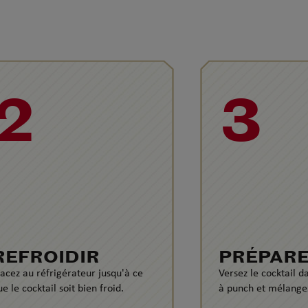
2
3
REFROIDIR
PRÉPAR
lacez au réfrigérateur jusqu'à ce
Versez le cocktail d
e le cocktail soit bien froid.
à punch et mélangez