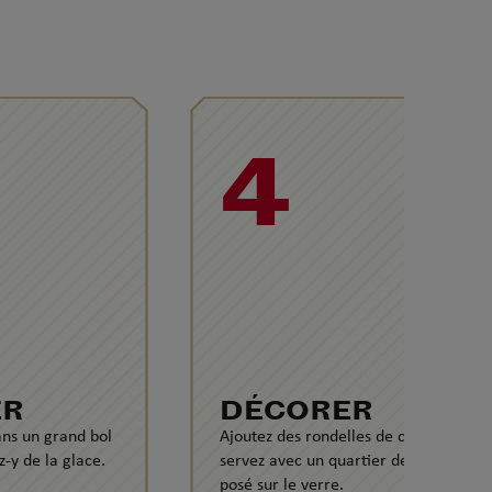
4
ER
DÉCORER
ans un grand bol
Ajoutez des rondelles de citron et
-y de la glace.
servez avec un quartier de citron
posé sur le verre.