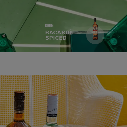
RHUM
BACARDÍ
SPICED