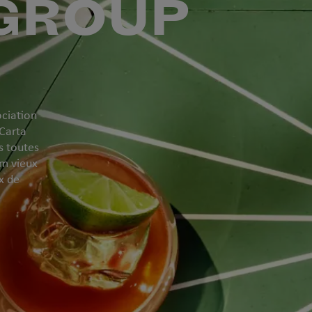
GROUP
ociation
Carta
ns toutes
um vieux
x de