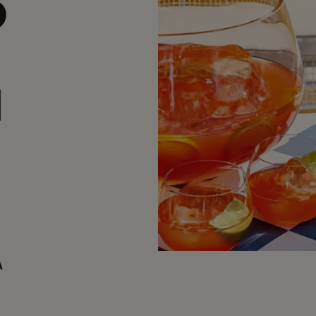
D
H
A