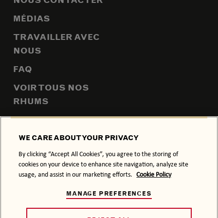
NOUS CONTACTER
MÉDIAS
TRAVAILLER AVEC
NOUS
FAQ
VOIR TOUS NOS
RHUMS
PLAN DU SITE
WE CARE ABOUT YOUR PRIVACY
By clicking “Accept All Cookies”, you agree to the storing of
cookies on your device to enhance site navigation, analyze site
POLITIQUE DE CONFIDENTIALITÉ
POLITIQUE RELATIVE AUX
usage, and assist in our marketing efforts.
Cookie Policy
COOKIES
MANAGE PREFERENCES
CONDITIONS GÉNÉRALES
L’ABUS D’ALCOOL NUIT À LA SANTÉ.