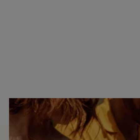
NIVEAU
SAVEUR
SAVEUR
PRÉPARATION
RAFRAÎCHISSANT
1
FACILE
VIF
MINS