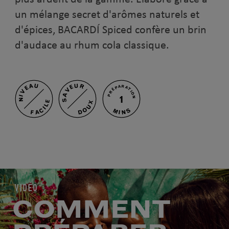
un mélange secret d'arômes naturels et
d'épices, BACARDÍ Spiced confère un brin
d'audace au rhum cola classique.
NIVEAU
SAVEUR
PRÉPARATION
1
FACILE
DOUX
MINS
VIDÉO
COMMENT