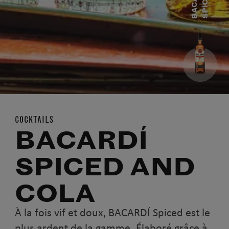
B
A
C
A
R
D
Í
S
P
I
C
E
D
COCKTAILS
BACARDÍ
SPICED AND
COLA
À la fois vif et doux, BACARDÍ Spiced est le
plus ardent de la gamme. Élaboré grâce à