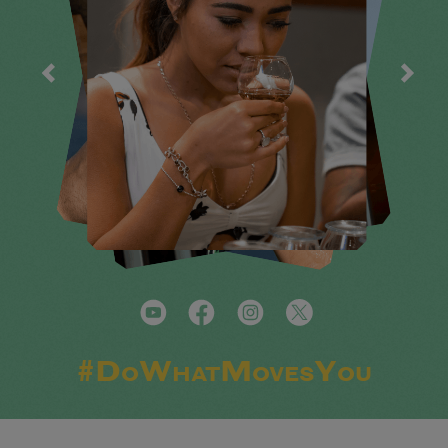
#DoWhatMovesYou