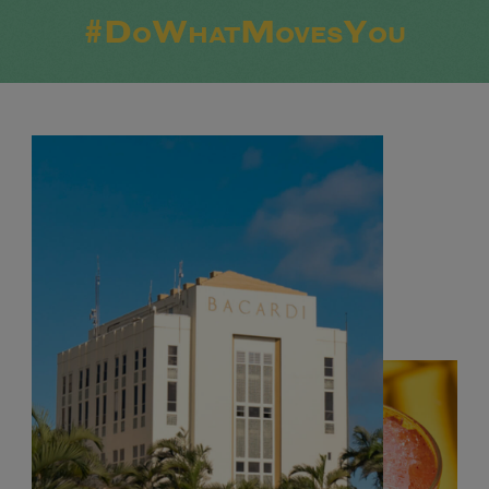
#DoWhatMovesYou