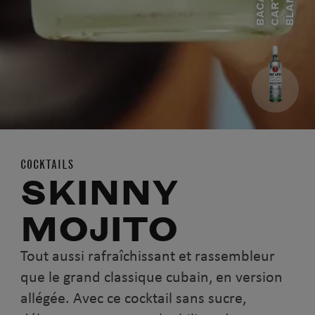
B
A
C
A
Í
C
A
R
T
B
L
A
N
D
A
R
A
C
COCKTAILS
SKINNY
MOJITO
Tout aussi rafraîchissant et rassembleur
que le grand classique cubain, en version
allégée. Avec ce cocktail sans sucre,