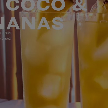
 COCO &
ANANAS
ananas
e choix