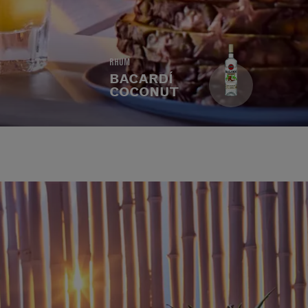
RHUM
BACARDÍ
COCONUT