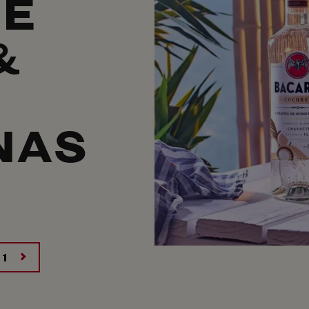
DE
&
NAS