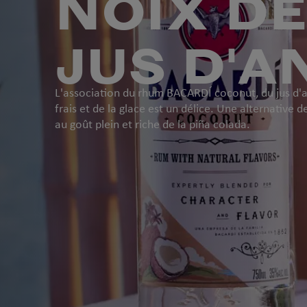
NOIX DE
JUS D'
L'association du rhum BACARDÍ coconut, du jus d'
frais et de la glace est un délice. Une alternative d
au goût plein et riche de la piña colada.