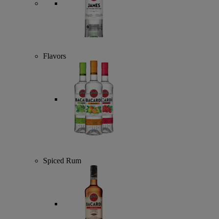
Flavors
Spiced Rum