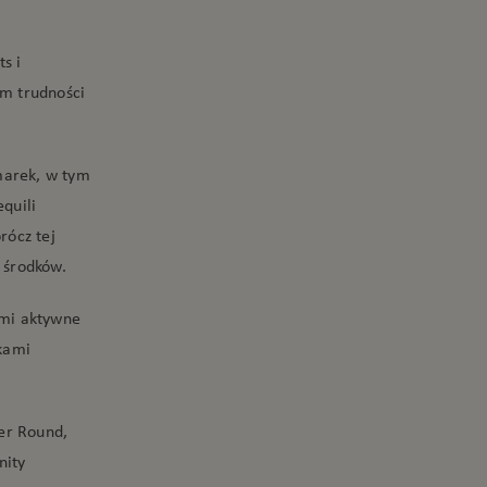
s i
m trudności
marek, w tym
quili
ócz tej
 środków.
ymi aktywne
kami
er Round,
nity