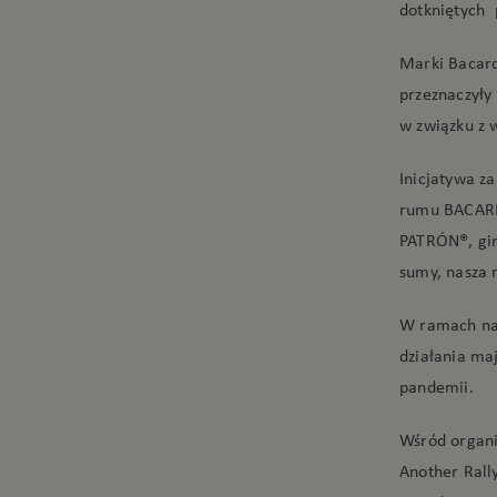
dotkniętych
Marki Bacard
przeznaczyły
w związku z 
Inicjatywa z
rumu BACARD
PATRÓN®, gi
sumy, nasza 
W ramach nas
działania ma
pandemii.
Wśród organi
Another Rall