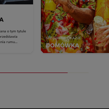
LA
dana o tym tytule
rzedstawia
SPECJALNE OKAZJE
zenia rumu
DOMÓWKA