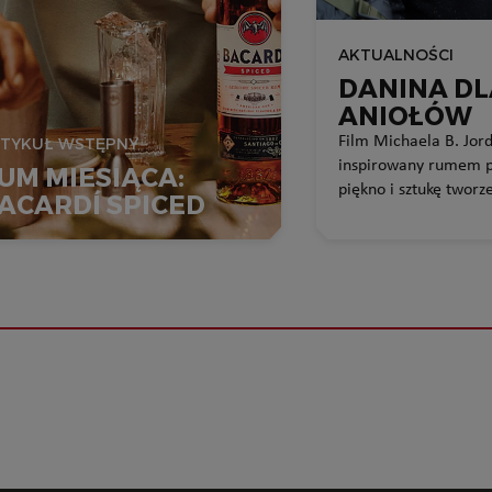
AKTUALNOŚCI
DANINA D
ANIOŁÓW
Film Michaela B. Jor
TYKUŁ WSTĘPNY
inspirowany rumem p
UM MIESIĄCA:
piękno i sztukę twor
ACARDÍ SPICED
BACARDÍ