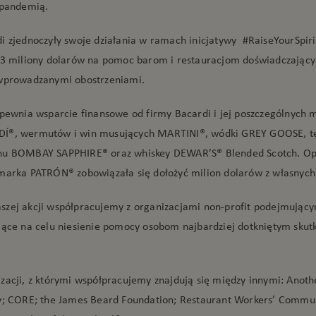
 pandemią.
i zjednoczyły swoje działania w ramach inicjatywy #RaiseYourSpirit
 3 miliony dolarów na pomoc barom i restauracjom doświadczający
wprowadzanymi obostrzeniami.
apewnia wsparcie finansowe od firmy Bacardi i jej poszczególnych 
Í®, wermutów i win musujących MARTINI®, wódki GREY GOOSE, te
nu BOMBAY SAPPHIRE® oraz whiskey DEWAR’S® Blended Scotch. Opr
marka PATRÓN® zobowiązała się dołożyć milion dolarów z własnych
zej akcji współpracujemy z organizacjami non-profit podejmując
jące na celu niesienie pomocy osobom najbardziej dotkniętym skut
zacji, z którymi współpracujemy znajdują się między innymi: Anoth
y; CORE; the James Beard Foundation; Restaurant Workers’ Commu