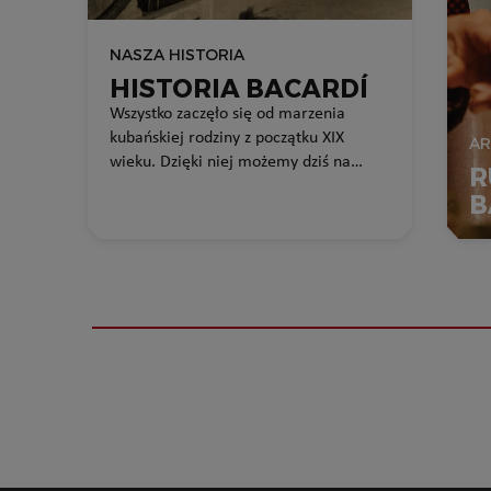
NASZA HISTORIA
HISTORIA BACARDÍ
Wszystko zaczęło się od marzenia
kubańskiej rodziny z początku XIX
AR
wieku. Dzięki niej możemy dziś na
R
całym świecie celebrować ważne dla
B
nas chwile.