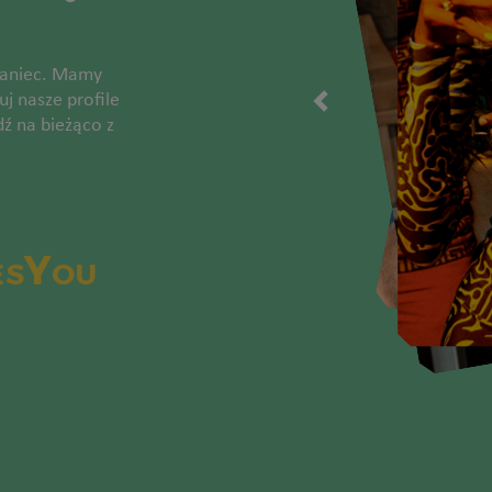
 taniec. Mamy
j nasze profile
ź na bieżąco z
sYou