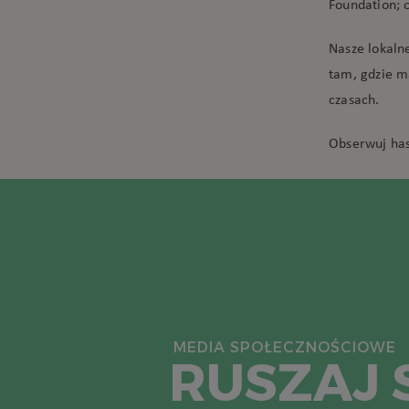
Foundation; o
Nasze lokaln
tam, gdzie m
czasach.
Obserwuj ha
MEDIA SPOŁECZNOŚCIOWE
RUSZAJ S