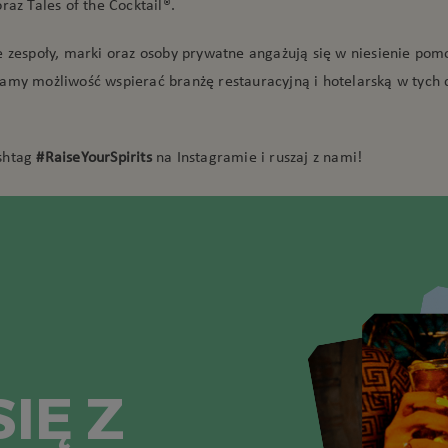
raz Tales of the Cocktail®.
e zespoły, marki oraz osoby prywatne angażują się w niesienie pom
amy możliwość wspierać branżę restauracyjną i hotelarską w tych 
shtag
#RaiseYourSpirits
na Instagramie i ruszaj z nami!
IĘ Z